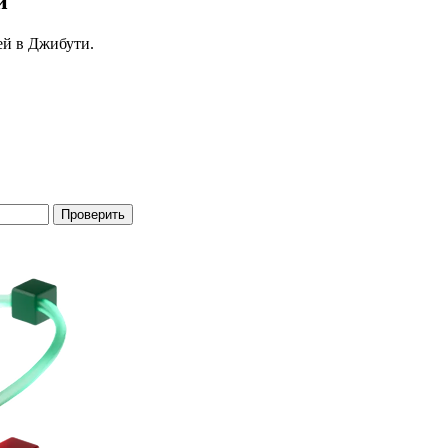
и
лей в Джибути.
Проверить