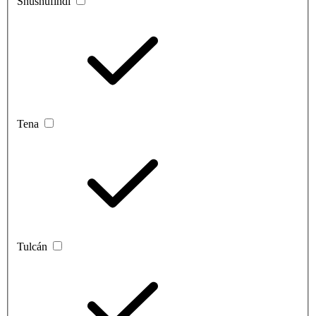
Shushufindi
Tena
Tulcán