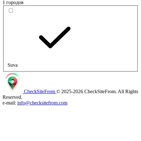
1 городов
Suva
CheckSiteFrom
© 2025-2026 CheckSiteFrom. All Rights
Reserved.
e-mail:
info@checksitefrom.com