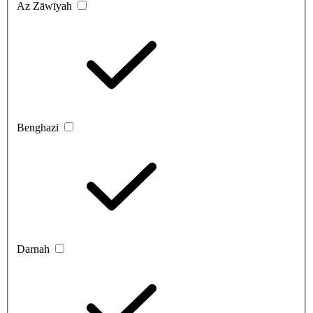
Az Zāwīyah
Benghazi
Darnah