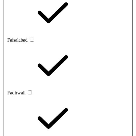
Faisalabad
Faqirwali