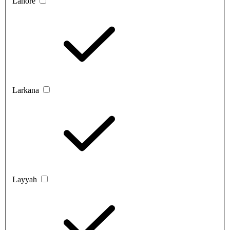
Lahore
Larkana
Layyah