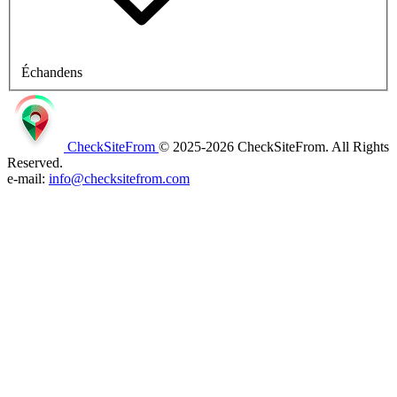
Échandens
CheckSiteFrom
© 2025-2026 CheckSiteFrom. All Rights
Reserved.
e-mail:
info@checksitefrom.com