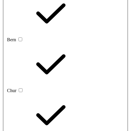
Bern
Chur